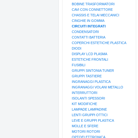
BOBINE TRASFORMATORI
CAVI CON CONNETTORE
CHASSIS E TELAI MECCANICI
CINGHIE IN GOMMA
CIRCUITI INTEGRATI
CONDENSATORI
CONTATTI BATTERIA
COPERCHI ESTETICHE PLASTICA
DIODI
DISPLAY LCD PLASMA
ESTETICHE FRONTALI
FUSIBILI
GRUPPI SINTONIA TUNER
GRUPPI TASTIERE
INGRANAGGI PLASTICA
INGRANAGGI VOLANI METALLO
INTERRUTTORI
ISOLANTI SPESSORI
KIT MODIFICHE
LAMPADE LAMPADINE
LENTI GRUPPI OTTICI
LEVE E GRUPPI PLASTICA
MOLLE E SFERE
MOTORI ROTORI
OPTOELETTRONICA