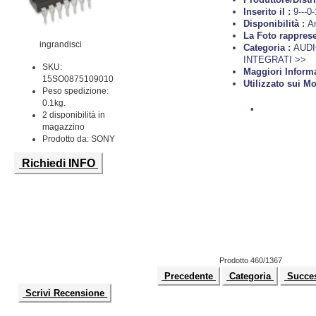
Inserito il :
9---0
Disponibilità :
Ar
La Foto rappres
ingrandisci
Categoria :
AUDI
INTEGRATI >>
SKU:
Maggiori Inform
15SO0875109010
Utilizzato sui Mo
Peso spedizione:
0.1kg.
•
2 disponibilità in
magazzino
Prodotto da: SONY
Richiedi INFO
Prodotto 460/1367
Precedente
Categoria
Succe
Scrivi Recensione