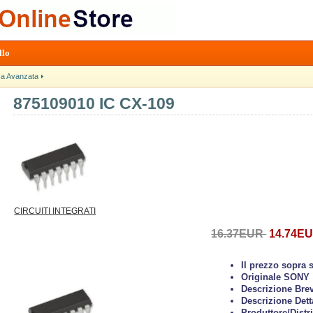
llo
ca Avanzata
875109010 IC CX-109
CIRCUITI INTEGRATI
16.37EUR
14.74E
Il prezzo sopra 
Originale SONY
Descrizione Bre
Descrizione Dett
Produttore/Distr