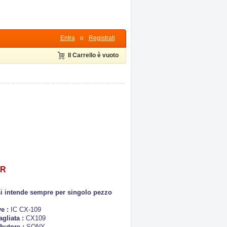
Entra
o
Registrati
Il Carrello è vuoto
UR
si intende sempre per singolo pezzo
ve :
IC CX-109
agliata :
CX109
ibutore :
SONY