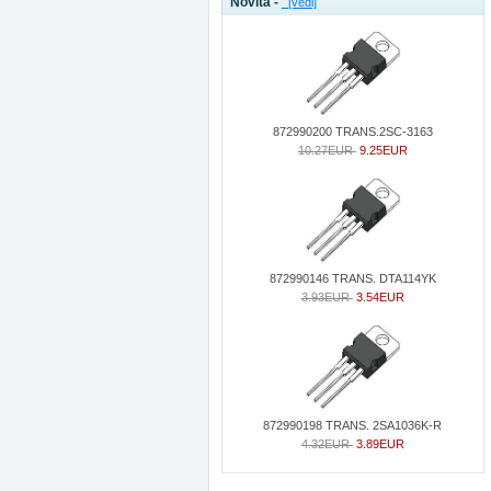
Novità -
[vedi]
872990200 TRANS.2SC-3163
10.27EUR
9.25EUR
872990146 TRANS. DTA114YK
3.93EUR
3.54EUR
872990198 TRANS. 2SA1036K-R
4.32EUR
3.89EUR