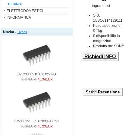
RICAMBI
ingrandisci
ELETTRODOMESTICI
SKU:
INFORMATICA
15SO0114129111
Peso spedizione:
0.1kg.
Novità -
[vedi]
0 disponibilità in
magazzino
Prodotto da: SONY
Richiedi INFO
875238685 IC CXD2587Q
50.37EUR
45.34EUR
Scrivi Recensione
875305251 I.C. ACX309AKC-1
50.25EUR
45.23EUR