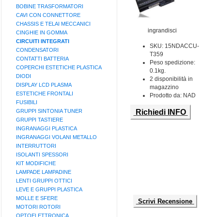
BOBINE TRASFORMATORI
CAVI CON CONNETTORE
CHASSIS E TELAI MECCANICI
ingrandisci
CINGHIE IN GOMMA
CIRCUITI INTEGRATI
SKU: 15NDACCU-
CONDENSATORI
T359
CONTATTI BATTERIA
Peso spedizione:
COPERCHI ESTETICHE PLASTICA
0.1kg.
DIODI
2 disponibilità in
DISPLAY LCD PLASMA
magazzino
ESTETICHE FRONTALI
Prodotto da: NAD
FUSIBILI
GRUPPI SINTONIA TUNER
Richiedi INFO
GRUPPI TASTIERE
INGRANAGGI PLASTICA
INGRANAGGI VOLANI METALLO
INTERRUTTORI
ISOLANTI SPESSORI
KIT MODIFICHE
LAMPADE LAMPADINE
LENTI GRUPPI OTTICI
LEVE E GRUPPI PLASTICA
MOLLE E SFERE
Scrivi Recensione
MOTORI ROTORI
OPTOELETTRONICA