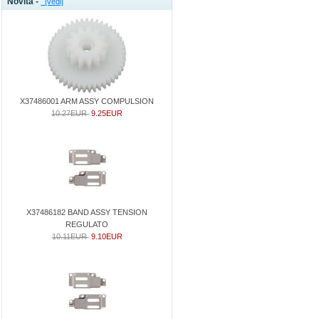
Novità -
[vedi]
X37486001 ARM ASSY COMPULSION
10.27EUR
9.25EUR
X37486182 BAND ASSY TENSION
REGULATO
10.11EUR
9.10EUR