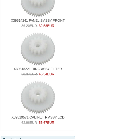
X39514241 PANEL S ASSY FRONT
36.20EUR
32.58EUR
X39518221 RING ASSY FILTER
50.37EUR
45.34EUR
X39519571 CABINET R ASSY LCD
62.96EUR
56.67EUR