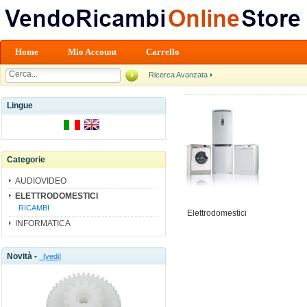
Home
Mio Account
Carrello
Ricerca Avanzata
Lingue
Categorie
AUDIOVIDEO
ELETTRODOMESTICI
RICAMBI
Elettrodomestici
INFORMATICA
Novità -
[vedi]