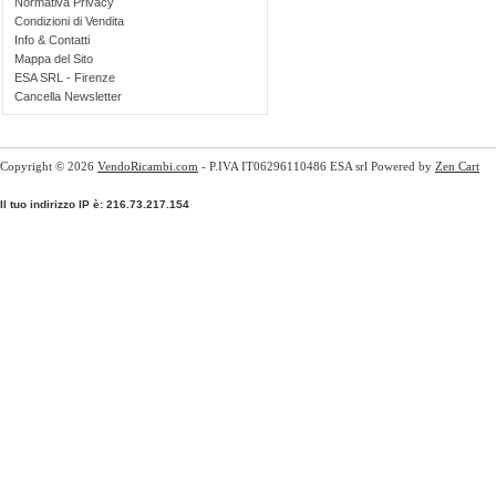
Normativa Privacy
Condizioni di Vendita
Info & Contatti
Mappa del Sito
ESA SRL - Firenze
Cancella Newsletter
Copyright © 2026
VendoRicambi.com
- P.IVA IT06296110486 ESA srl Powered by
Zen Cart
Il tuo indirizzo IP è: 216.73.217.154