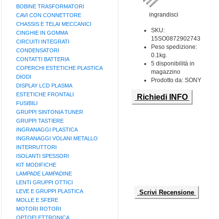
BOBINE TRASFORMATORI
ingrandisci
CAVI CON CONNETTORE
CHASSIS E TELAI MECCANICI
SKU:
CINGHIE IN GOMMA
15SO0872902743
CIRCUITI INTEGRATI
Peso spedizione:
CONDENSATORI
0.1kg.
CONTATTI BATTERIA
5 disponibilità in
COPERCHI ESTETICHE PLASTICA
magazzino
DIODI
Prodotto da: SONY
DISPLAY LCD PLASMA
ESTETICHE FRONTALI
Richiedi INFO
FUSIBILI
GRUPPI SINTONIA TUNER
GRUPPI TASTIERE
INGRANAGGI PLASTICA
INGRANAGGI VOLANI METALLO
INTERRUTTORI
ISOLANTI SPESSORI
KIT MODIFICHE
LAMPADE LAMPADINE
LENTI GRUPPI OTTICI
LEVE E GRUPPI PLASTICA
Scrivi Recensione
MOLLE E SFERE
MOTORI ROTORI
OPTOELETTRONICA