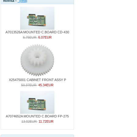
Novità -
[vedi]
A7013526A MOUNTED C.BOARD CD-430
6.75EUR
6.07EUR
X25475001 CABINET FRONT ASSY P
50.37EUR
45.34EUR
A7074652A MOUNTED C.BOARD FP-275
13.02EUR
11.72EUR