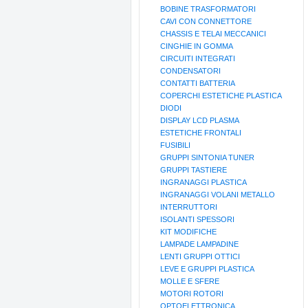
BOBINE TRASFORMATORI
CAVI CON CONNETTORE
CHASSIS E TELAI MECCANICI
CINGHIE IN GOMMA
CIRCUITI INTEGRATI
CONDENSATORI
CONTATTI BATTERIA
COPERCHI ESTETICHE PLASTICA
DIODI
DISPLAY LCD PLASMA
ESTETICHE FRONTALI
FUSIBILI
GRUPPI SINTONIA TUNER
GRUPPI TASTIERE
INGRANAGGI PLASTICA
INGRANAGGI VOLANI METALLO
INTERRUTTORI
ISOLANTI SPESSORI
KIT MODIFICHE
LAMPADE LAMPADINE
LENTI GRUPPI OTTICI
LEVE E GRUPPI PLASTICA
MOLLE E SFERE
MOTORI ROTORI
OPTOELETTRONICA