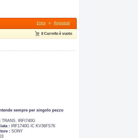
Entra
o
Registrati
Il Carrello è vuoto
 intende sempre per singolo pezzo
:
TRANS. IRFI740G
iata :
IRF1740G IC KV36FS76
tore :
SONY
03