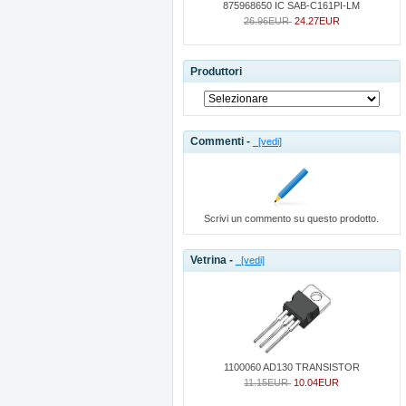
875968650 IC SAB-C161PI-LM
26.96EUR
24.27EUR
Produttori
Commenti -
[vedi]
Scrivi un commento su questo prodotto.
Vetrina -
[vedi]
1100060 AD130 TRANSISTOR
11.15EUR
10.04EUR