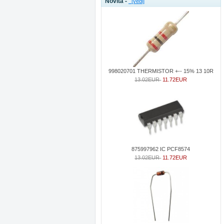
Novità -
[vedi]
998020701 THERMISTOR +-- 15% 13 10R
13.02EUR
11.72EUR
875997962 IC PCF8574
13.02EUR
11.72EUR