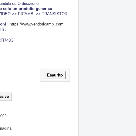
onibile su Ordinazione.
a solo un prodotto generico
IDEO >> RICAMBI >> TRANSISTOR
oni :
https://www.vendoricambi.com
li :
RFI740G
Esaurito
ssivo
2003.
pagina
.