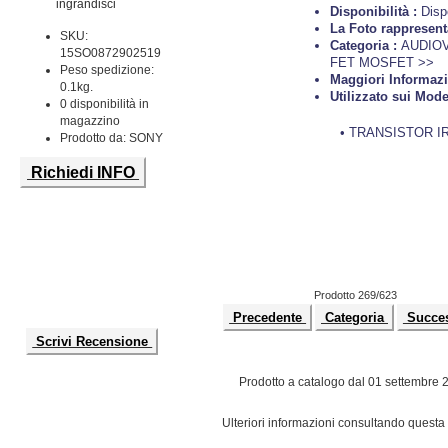
ingrandisci
Disponibilità :
Disp
La Foto rappresent
SKU:
Categoria :
AUDIOV
15SO0872902519
FET MOSFET >>
Peso spedizione:
Maggiori Informazi
0.1kg.
Utilizzato sui Model
0 disponibilità in
magazzino
• TRANSISTOR I
Prodotto da: SONY
Richiedi INFO
Prodotto 269/623
Precedente
Categoria
Succe
Scrivi Recensione
Prodotto a catalogo dal 01 settembre 
Ulteriori informazioni consultando questa