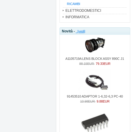
RICAMBI
ELETTRODOMESTICI
INFORMATICA
Novità -
[vedi]
A1105719A LENS BLOCK ASSY 890C J1
88.15EUR
79.33EUR
91453510 ADAPTOR 1-6,32-6,3 PC-40
10.98EUR
9.88EUR