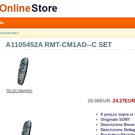
llo
ca Avanzata
A1105452A RMT-CM1AD--C SET
TELECOMANDI
26.96EUR
24.27EU
Il prezzo sopra s
Originale SONY
Descrizione Breve
Descrizione Dettag
Produttore/Distrib