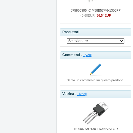
875966995 IC M38B57M6-1300FP
40.60EUR
36.54EUR
Produttori
Commenti -
[vedi]
Scrivi un commento su questo prodotto.
Vetrina -
[vedi]
1100060 AD130 TRANSISTOR