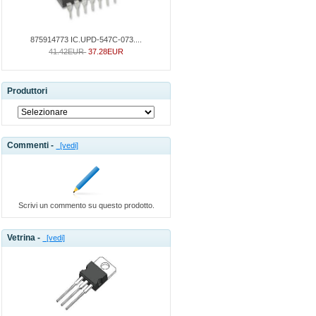
875914773 IC.UPD-547C-073....
41.42EUR
37.28EUR
Produttori
Commenti -
[vedi]
Scrivi un commento su questo prodotto.
Vetrina -
[vedi]