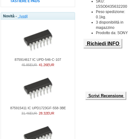
TASTIERE E PADS
SKU:
15SO0435632200
Peso spedizione:
Novità -
[vedi]
0.1kg.
3 disponibilità in
magazzino
Prodotto da: SONY
Richiedi INFO
875914617 IC UPD-546-C-107
45.85EUR
41.26EUR
Scrivi Recensione
875915411 IC UPD1723GF-558-3BE
31.46EUR
28.32EUR