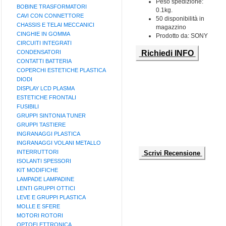
Peso spedizione:
BOBINE TRASFORMATORI
0.1kg.
CAVI CON CONNETTORE
50 disponibilità in
CHASSIS E TELAI MECCANICI
magazzino
CINGHIE IN GOMMA
Prodotto da: SONY
CIRCUITI INTEGRATI
CONDENSATORI
Richiedi INFO
CONTATTI BATTERIA
COPERCHI ESTETICHE PLASTICA
DIODI
DISPLAY LCD PLASMA
ESTETICHE FRONTALI
FUSIBILI
GRUPPI SINTONIA TUNER
GRUPPI TASTIERE
INGRANAGGI PLASTICA
INGRANAGGI VOLANI METALLO
INTERRUTTORI
Scrivi Recensione
ISOLANTI SPESSORI
KIT MODIFICHE
LAMPADE LAMPADINE
LENTI GRUPPI OTTICI
LEVE E GRUPPI PLASTICA
MOLLE E SFERE
MOTORI ROTORI
OPTOELETTRONICA