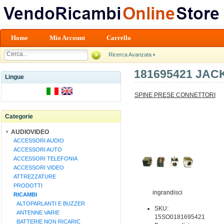
Home
Mio Account
Carrello
Ricerca Avanzata
181695421 JA
Lingue
SPINE PRESE CONNETTORI
Categorie
AUDIOVIDEO
ACCESSORI AUDIO
ACCESSORI AUTO
ACCESSORI TELEFONIA
ACCESSORI VIDEO
ATTREZZATURE
PRODOTTI
ingrandisci
RICAMBI
ALTOPARLANTI E BUZZER
SKU:
ANTENNE VARIE
15SO0181695421
BATTERIE NON RICARIC