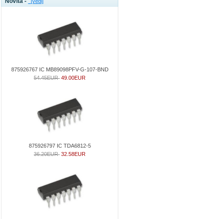
Novità -
[vedi]
875926767 IC MB89098PFV-G-107-BND
54.45EUR
49.00EUR
875926797 IC TDA6812-5
36.20EUR
32.58EUR