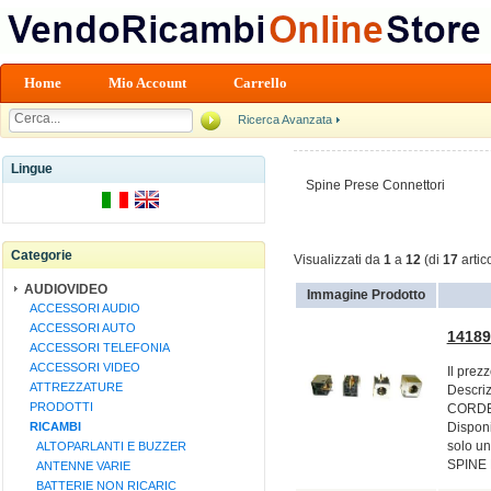
Home
Mio Account
Carrello
Ricerca Avanzata
Lingue
Spine Prese Connettori
Categorie
Visualizzati da
1
a
12
(di
17
artico
AUDIOVIDEO
Immagine Prodotto
ACCESSORI AUDIO
ACCESSORI AUTO
1418
ACCESSORI TELEFONIA
ACCESSORI VIDEO
Il prez
ATTREZZATURE
Descri
PRODOTTI
CORDER 
RICAMBI
Disponi
solo u
ALTOPARLANTI E BUZZER
SPINE 
ANTENNE VARIE
BATTERIE NON RICARIC