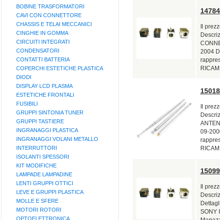
BOBINE TRASFORMATORI
14784
CAVI CON CONNETTORE
CHASSIS E TELAI MECCANICI
Il prez
CINGHIE IN GOMMA
Descriz
CIRCUITI INTEGRATI
CONNECT
CONDENSATORI
2004 Di
CONTATTI BATTERIA
rappre
RICAMB
COPERCHI ESTETICHE PLASTICA
DIODI
DISPLAY LCD PLASMA
1501
ESTETICHE FRONTALI
FUSIBILI
Il prez
GRUPPI SINTONIA TUNER
Descri
GRUPPI TASTIERE
ANTENNA
INGRANAGGI PLASTICA
09-2000
INGRANAGGI VOLANI METALLO
rappre
INTERRUTTORI
RICAMB
ISOLANTI SPESSORI
KIT MODIFICHE
1509
LAMPADE LAMPADINE
LENTI GRUPPI OTTICI
Il prez
LEVE E GRUPPI PLASTICA
Descri
MOLLE E SFERE
Dettag
MOTORI ROTORI
SONY In
OPTOELETTRONICA
Magazzi