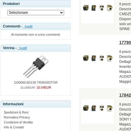
Produttori
Il prez
Descri
CMDZ5 P
Disponi
solo u
Commenti -
[vedi]
SPINE 
Al momento non vi sono commenti.
1779
Vetrina -
[vedi]
Il prez
Descri
Dettag
Inserito
Magazzi
AUDIO
Maggior
1100060 AD130 TRANSISTOR
11.15EUR
10.04EUR
1784
Informazioni
Il prez
Descri
Spedizioni & Resi
Dettagl
Normativa Privacy
SONY In
Condizioni di Vendita
Magazzi
Info & Contatti
AUDIOV