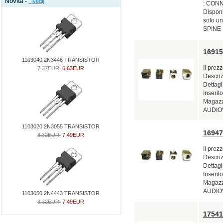
Novità -
[vedi]
: CONNE
Disponi
solo u
SPINE 
1691
1103040 2N3446 TRANSISTOR
Il prez
7.37EUR
6.63EUR
Descri
Dettag
Inserito
Magazzi
AUDIOV
1103020 2N3055 TRANSISTOR
1694
8.32EUR
7.49EUR
Il prez
Descri
Dettag
Inserito
Magazzi
AUDIOV
1103050 2N4443 TRANSISTOR
8.32EUR
7.49EUR
1754