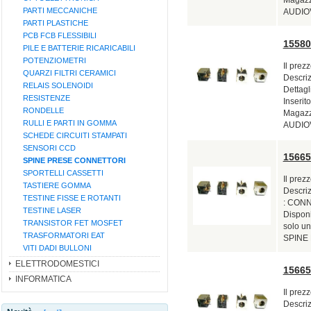
PARTI MECCANICHE
AUDIOV
PARTI PLASTICHE
PCB FCB FLESSIBILI
1558
PILE E BATTERIE RICARICABILI
POTENZIOMETRI
Il prez
QUARZI FILTRI CERAMICI
Descri
RELAIS SOLENOIDI
Dettag
RESISTENZE
Inserito
RONDELLE
Magazzi
RULLI E PARTI IN GOMMA
AUDIOV
SCHEDE CIRCUITI STAMPATI
SENSORI CCD
1566
SPINE PRESE CONNETTORI
SPORTELLI CASSETTI
Il prez
TASTIERE GOMMA
Descri
TESTINE FISSE E ROTANTI
: CONNE
TESTINE LASER
Disponi
TRANSISTOR FET MOSFET
solo u
TRASFORMATORI EAT
SPINE 
VITI DADI BULLONI
ELETTRODOMESTICI
1566
INFORMATICA
Il prez
Descri