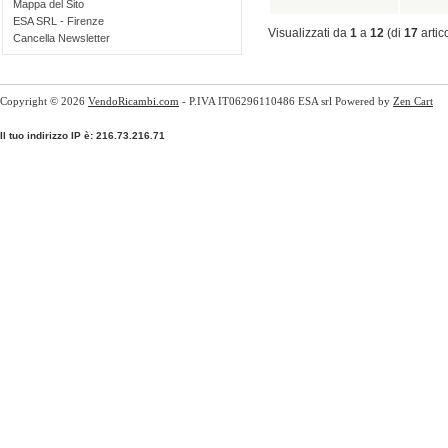
Mappa del Sito
ESA SRL - Firenze
Visualizzati da
1
a
12
(di
17
artico
Cancella Newsletter
Copyright © 2026
VendoRicambi.com
- P.IVA IT06296110486 ESA srl Powered by
Zen Cart
Il tuo indirizzo IP è: 216.73.216.71