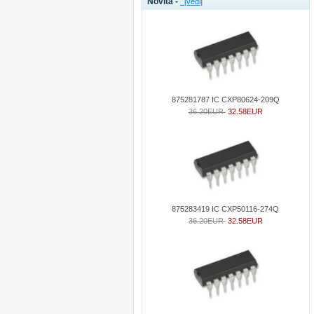
Novità -
[vedi]
875281787 IC CXP80624-209Q
36.20EUR
32.58EUR
875283419 IC CXP50116-274Q
36.20EUR
32.58EUR