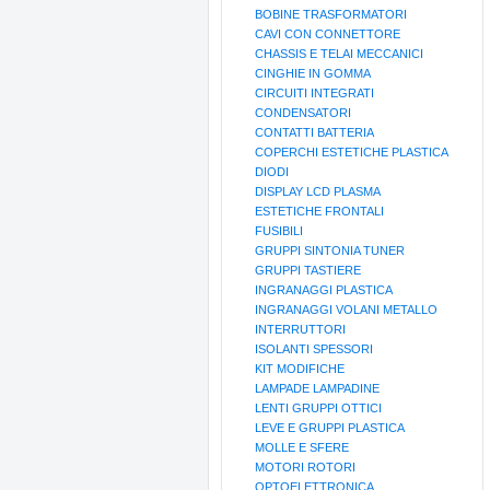
BOBINE TRASFORMATORI
CAVI CON CONNETTORE
CHASSIS E TELAI MECCANICI
CINGHIE IN GOMMA
CIRCUITI INTEGRATI
CONDENSATORI
CONTATTI BATTERIA
COPERCHI ESTETICHE PLASTICA
DIODI
DISPLAY LCD PLASMA
ESTETICHE FRONTALI
FUSIBILI
GRUPPI SINTONIA TUNER
GRUPPI TASTIERE
INGRANAGGI PLASTICA
INGRANAGGI VOLANI METALLO
INTERRUTTORI
ISOLANTI SPESSORI
KIT MODIFICHE
LAMPADE LAMPADINE
LENTI GRUPPI OTTICI
LEVE E GRUPPI PLASTICA
MOLLE E SFERE
MOTORI ROTORI
OPTOELETTRONICA