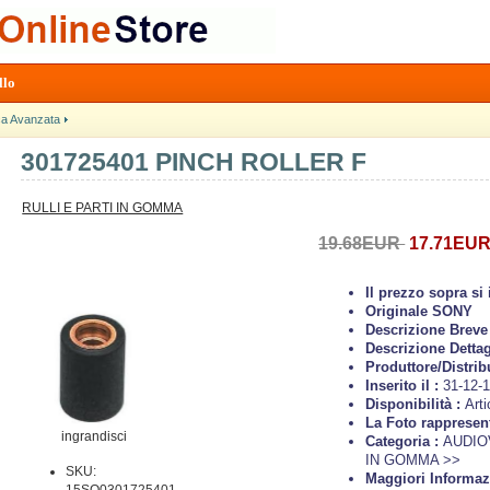
llo
ca Avanzata
301725401 PINCH ROLLER F
RULLI E PARTI IN GOMMA
19.68EUR
17.71EU
Il prezzo sopra s
Originale SONY
Descrizione Breve
Descrizione Dettag
Produttore/Distrib
Inserito il :
31-12-
Disponibilità :
Arti
La Foto rappresen
ingrandisci
Categoria :
AUDIO
IN GOMMA >>
SKU:
Maggiori Informaz