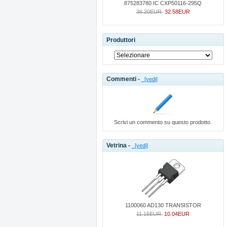
875283780 IC CXP50116-295Q
36.20EUR
32.58EUR
Produttori
Commenti -
[vedi]
Scrivi un commento su questo prodotto.
Vetrina -
[vedi]
1100060 AD130 TRANSISTOR
11.15EUR
10.04EUR