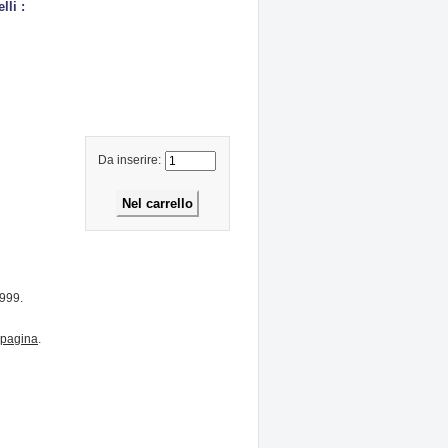
lli :
Da inserire:
1999.
pagina
.