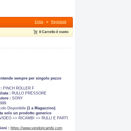
Entra
o
Registrati
Il Carrello è vuoto
R
i intende sempre per singolo pezzo
 :
PINCH ROLLER F
liata :
RULLO PRESSORE
utore :
SONY
1999
colo Disponibile
(1 a Magazzino)
.
ta solo un prodotto generico
VIDEO >> RICAMBI >> RULLI E PARTI
ioni :
https://www.vendoricambi.com