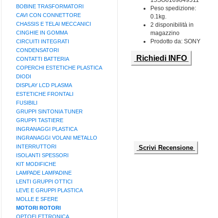
15SO0169849511
BOBINE TRASFORMATORI
Peso spedizione:
CAVI CON CONNETTORE
0.1kg.
CHASSIS E TELAI MECCANICI
2 disponibilità in
CINGHIE IN GOMMA
magazzino
Prodotto da: SONY
CIRCUITI INTEGRATI
CONDENSATORI
Richiedi INFO
CONTATTI BATTERIA
COPERCHI ESTETICHE PLASTICA
DIODI
DISPLAY LCD PLASMA
ESTETICHE FRONTALI
FUSIBILI
GRUPPI SINTONIA TUNER
GRUPPI TASTIERE
INGRANAGGI PLASTICA
INGRANAGGI VOLANI METALLO
INTERRUTTORI
Scrivi Recensione
ISOLANTI SPESSORI
KIT MODIFICHE
LAMPADE LAMPADINE
LENTI GRUPPI OTTICI
LEVE E GRUPPI PLASTICA
MOLLE E SFERE
MOTORI ROTORI
OPTOELETTRONICA