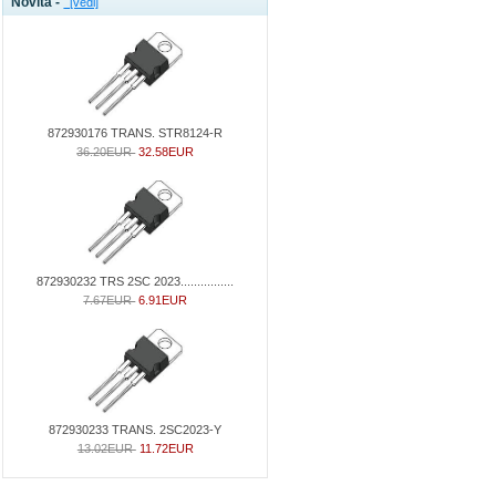
Novità -
[vedi]
872930176 TRANS. STR8124-R
36.20EUR
32.58EUR
872930232 TRS 2SC 2023................
7.67EUR
6.91EUR
872930233 TRANS. 2SC2023-Y
13.02EUR
11.72EUR