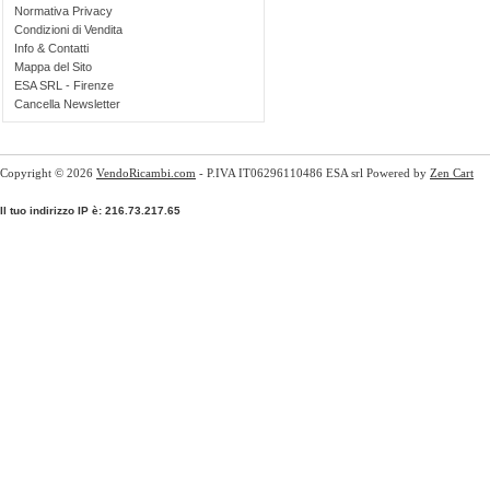
Normativa Privacy
Condizioni di Vendita
Info & Contatti
Mappa del Sito
ESA SRL - Firenze
Cancella Newsletter
Copyright © 2026
VendoRicambi.com
- P.IVA IT06296110486 ESA srl Powered by
Zen Cart
Il tuo indirizzo IP è: 216.73.217.65