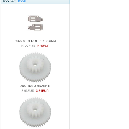
Novità -
[vedi]
306590101 ROLLER LS ARM
10.27EUR
9.25EUR
305916603 BRAKE S
3.93EUR
3.54EUR