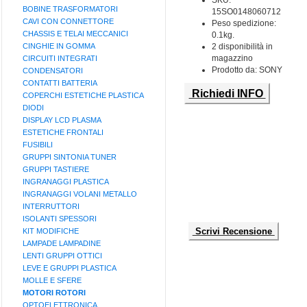
SKU:
BOBINE TRASFORMATORI
15SO0148060712
CAVI CON CONNETTORE
Peso spedizione:
CHASSIS E TELAI MECCANICI
0.1kg.
CINGHIE IN GOMMA
2 disponibilità in
magazzino
CIRCUITI INTEGRATI
Prodotto da: SONY
CONDENSATORI
CONTATTI BATTERIA
Richiedi INFO
COPERCHI ESTETICHE PLASTICA
DIODI
DISPLAY LCD PLASMA
ESTETICHE FRONTALI
FUSIBILI
GRUPPI SINTONIA TUNER
GRUPPI TASTIERE
INGRANAGGI PLASTICA
INGRANAGGI VOLANI METALLO
INTERRUTTORI
ISOLANTI SPESSORI
Scrivi Recensione
KIT MODIFICHE
LAMPADE LAMPADINE
LENTI GRUPPI OTTICI
LEVE E GRUPPI PLASTICA
MOLLE E SFERE
MOTORI ROTORI
OPTOELETTRONICA