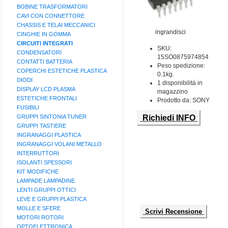
BOBINE TRASFORMATORI
CAVI CON CONNETTORE
CHASSIS E TELAI MECCANICI
ingrandisci
CINGHIE IN GOMMA
CIRCUITI INTEGRATI
SKU:
CONDENSATORI
15SO0875974854
CONTATTI BATTERIA
Peso spedizione:
COPERCHI ESTETICHE PLASTICA
0.1kg.
DIODI
1 disponibilità in
DISPLAY LCD PLASMA
magazzino
ESTETICHE FRONTALI
Prodotto da: SONY
FUSIBILI
GRUPPI SINTONIA TUNER
Richiedi INFO
GRUPPI TASTIERE
INGRANAGGI PLASTICA
INGRANAGGI VOLANI METALLO
INTERRUTTORI
ISOLANTI SPESSORI
KIT MODIFICHE
LAMPADE LAMPADINE
LENTI GRUPPI OTTICI
LEVE E GRUPPI PLASTICA
MOLLE E SFERE
Scrivi Recensione
MOTORI ROTORI
OPTOELETTRONICA