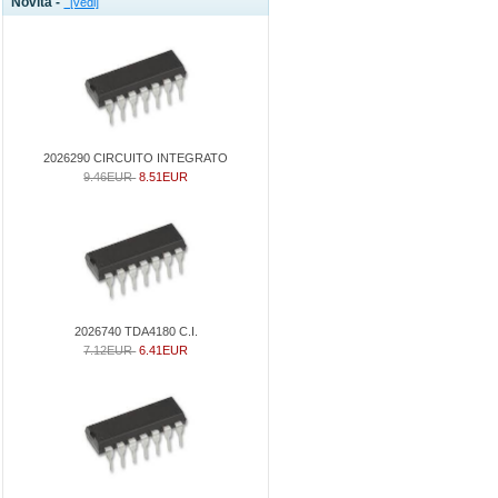
Novità -
[vedi]
2026290 CIRCUITO INTEGRATO
9.46EUR
8.51EUR
2026740 TDA4180 C.I.
7.12EUR
6.41EUR