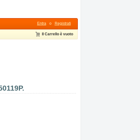
Entra
o
Registrati
Il Carrello è vuoto
50119P.