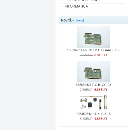
INFORMATICA
Novità -
[vedi]
165192011 PRINTED C.BOARD, ZB-
7.67EUR
6.91EUR
162869421 P.C.B.,CC-23
7.59EUR
6.83EUR
153359542 LINK IC 3,15
5.40EUR
4.86EUR