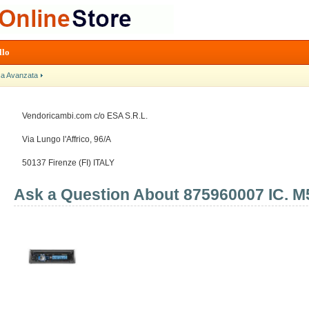
llo
ca Avanzata
Vendoricambi.com c/o ESA S.R.L.
Via Lungo l'Affrico, 96/A
50137 Firenze (FI) ITALY
Ask a Question About 875960007 IC. M