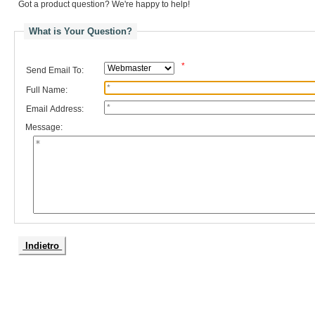
Got a product question? We're happy to help!
What is Your Question?
*
Send Email To:
Full Name:
Email Address:
Message:
Indietro