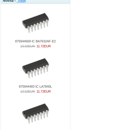
Novità -
[vedi]
875944569 IC BA7632AF-E2
13.02EUR
11.72EUR
875944483 IC LA7840L
13.02EUR
11.72EUR