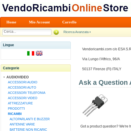
Home
Mio Account
Carrello
Ricerca Avanzata
Lingue
Vendoricambi.com c/o ESA S.R
Via Lungo l'Affrico, 96/A
Categorie
50137 Firenze (FI) ITALY
AUDIOVIDEO
Ask a Question
ACCESSORI AUDIO
ACCESSORI AUTO
ACCESSORI TELEFONIA
ACCESSORI VIDEO
ATTREZZATURE
PRODOTTI
RICAMBI
ALTOPARLANTI E BUZZER
ANTENNE VARIE
Got a product question? We're h
BATTERIE NON RICARIC