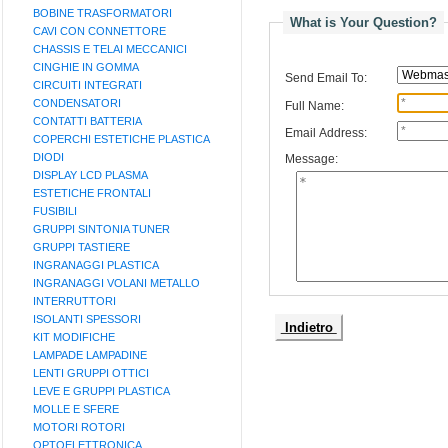
BOBINE TRASFORMATORI
What is Your Question?
CAVI CON CONNETTORE
CHASSIS E TELAI MECCANICI
CINGHIE IN GOMMA
Send Email To:
CIRCUITI INTEGRATI
CONDENSATORI
Full Name:
CONTATTI BATTERIA
Email Address:
COPERCHI ESTETICHE PLASTICA
DIODI
Message:
DISPLAY LCD PLASMA
ESTETICHE FRONTALI
FUSIBILI
GRUPPI SINTONIA TUNER
GRUPPI TASTIERE
INGRANAGGI PLASTICA
INGRANAGGI VOLANI METALLO
INTERRUTTORI
ISOLANTI SPESSORI
Indietro
KIT MODIFICHE
LAMPADE LAMPADINE
LENTI GRUPPI OTTICI
LEVE E GRUPPI PLASTICA
MOLLE E SFERE
MOTORI ROTORI
OPTOELETTRONICA