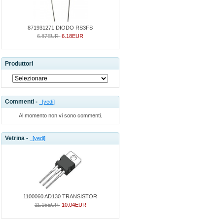
871931271 DIODO RS3FS
6.87EUR
6.18EUR
Produttori
Commenti -
[vedi]
Al momento non vi sono commenti.
Vetrina -
[vedi]
1100060 AD130 TRANSISTOR
11.15EUR
10.04EUR