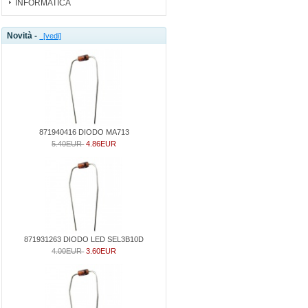
INFORMATICA
Novità -
[vedi]
871940416 DIODO MA713
5.40EUR
4.86EUR
871931263 DIODO LED SEL3B10D
4.00EUR
3.60EUR