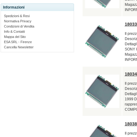
Magazzi
Informazioni
INFORM
Spedizioni & Resi
Normativa Privacy
18033
Condizioni di Vendita
Info & Contatti
Il prez
Mappa del Sito
Descri
ESA SRL - Firenze
Dettagl
Cancella Newsletter
SONY In
Magazzi
INFORM
18034
Il prez
Descri
Dettagl
1999 Di
rappre
COMPON
18038
Il prez