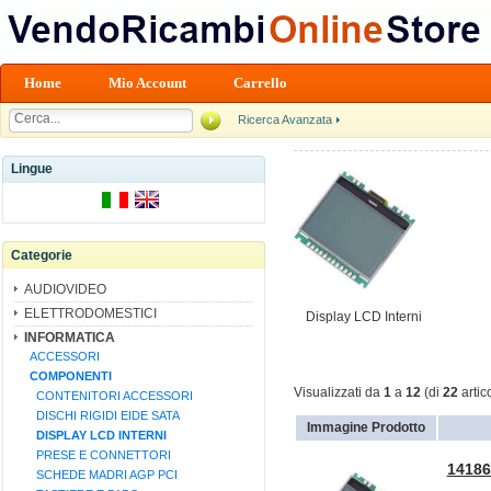
Home
Mio Account
Carrello
Ricerca Avanzata
Lingue
Categorie
AUDIOVIDEO
ELETTRODOMESTICI
Display LCD Interni
INFORMATICA
ACCESSORI
COMPONENTI
Visualizzati da
1
a
12
(di
22
artico
CONTENITORI ACCESSORI
DISCHI RIGIDI EIDE SATA
Immagine Prodotto
DISPLAY LCD INTERNI
PRESE E CONNETTORI
14186
SCHEDE MADRI AGP PCI