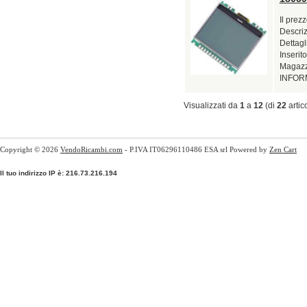
Il prez
Descri
Dettag
Inserito
Magazzi
INFORM
Visualizzati da
1
a
12
(di
22
artico
Copyright © 2026
VendoRicambi.com
- P.IVA IT06296110486 ESA srl Powered by
Zen Cart
Il tuo indirizzo IP è: 216.73.216.194