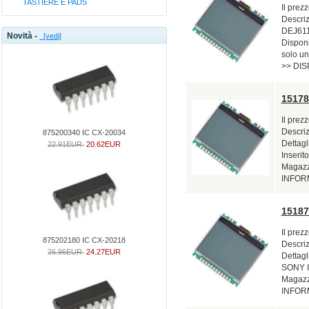
TASTIERE E PADS
Il prez
Descriz
DEJ611 
Novità -
[vedi]
Disponi
solo u
>> DIS
1517
Il prez
Descri
875200340 IC CX-20034
Dettag
22.91EUR
20.62EUR
Inserito
Magazzi
INFORM
1518
Il prez
875202180 IC CX-20218
Descri
26.96EUR
24.27EUR
Dettag
SONY In
Magazzi
INFORM