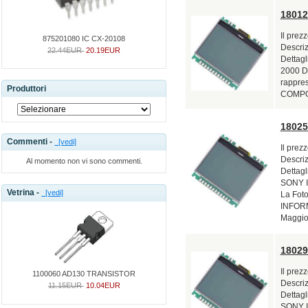
18012
Il prez
875201080 IC CX-20108
Descri
22.44EUR
20.19EUR
Dettagl
2000 Di
rappre
Produttori
COMPON
1802
Commenti -
[vedi]
Il prez
Descri
Al momento non vi sono commenti.
Dettag
SONY In
Vetrina -
[vedi]
La Foto
INFOR
Maggior
1802
Il prez
1100060 AD130 TRANSISTOR
Descri
11.15EUR
10.04EUR
Dettag
SONY In