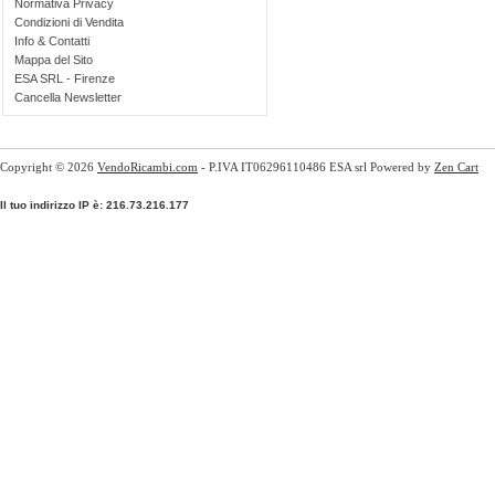
Normativa Privacy
Condizioni di Vendita
Info & Contatti
Mappa del Sito
ESA SRL - Firenze
Cancella Newsletter
Copyright © 2026
VendoRicambi.com
- P.IVA IT06296110486 ESA srl Powered by
Zen Cart
Il tuo indirizzo IP è: 216.73.216.177