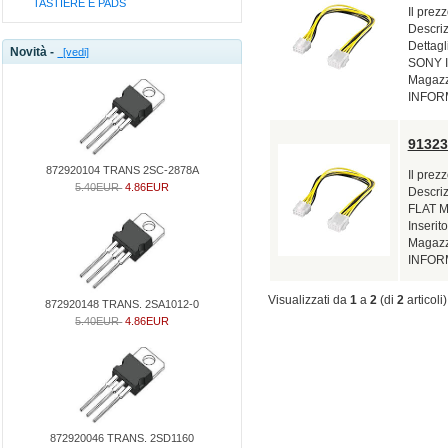
TASTIERE E PADS
Il prez
Descri
Dettagl
Novità -
[vedi]
SONY In
Magazzi
INFOR
91323
872920104 TRANS 2SC-2878A
Il prez
5.40EUR
4.86EUR
Descri
FLAT M
Inserito
Magazzi
INFOR
Visualizzati da
1
a
2
(di
2
articoli)
872920148 TRANS. 2SA1012-0
5.40EUR
4.86EUR
872920046 TRANS. 2SD1160