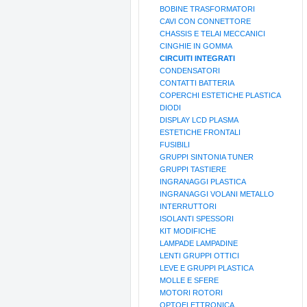
BOBINE TRASFORMATORI
CAVI CON CONNETTORE
CHASSIS E TELAI MECCANICI
CINGHIE IN GOMMA
CIRCUITI INTEGRATI
CONDENSATORI
CONTATTI BATTERIA
COPERCHI ESTETICHE PLASTICA
DIODI
DISPLAY LCD PLASMA
ESTETICHE FRONTALI
FUSIBILI
GRUPPI SINTONIA TUNER
GRUPPI TASTIERE
INGRANAGGI PLASTICA
INGRANAGGI VOLANI METALLO
INTERRUTTORI
ISOLANTI SPESSORI
KIT MODIFICHE
LAMPADE LAMPADINE
LENTI GRUPPI OTTICI
LEVE E GRUPPI PLASTICA
MOLLE E SFERE
MOTORI ROTORI
OPTOELETTRONICA