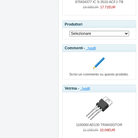
875934377 IC S-3510-ACFJ-TB
19.68EUR
17.71EUR
Produttori
Commenti -
[vedi]
Scrivi un commento su questo prodotto.
Vetrina -
[vedi]
1100060 AD130 TRANSISTOR
11.15EUR
10.04EUR