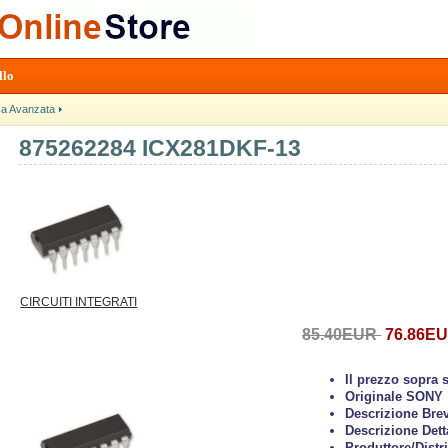
llo
ca Avanzata
875262284 ICX281DKF-13
CIRCUITI INTEGRATI
85.40EUR
76.86E
Il prezzo sopra 
Originale SONY
Descrizione Bre
Descrizione Dett
Produttore/Distr