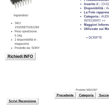
Inserito il :
13-01
Disponibilità :
Ar
La Foto rappres
ingrandisci
Categoria :
AUDI
INTEGRATI >>
SKU:
Maggiori Inform
15SO0875262284
Utilizzato sui Mo
Peso spedizione:
0.1kg.
• DCRIP7E
2 disponibilità in
magazzino
Prodotto da: SONY
Richiedi INFO
Prodotto 560/1367
Precedente
Categoria
Succe
Scrivi Recensione