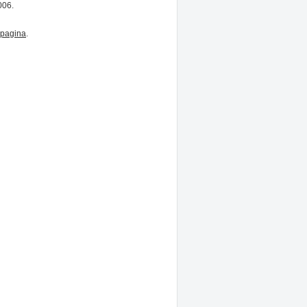
006.
pagina
.