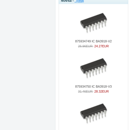
Novità -
[vedi]
875934749 IC BA3918-V2
26.96EUR
24.27EUR
875934750 IC BA3918-V3
31.46EUR
28.32EUR