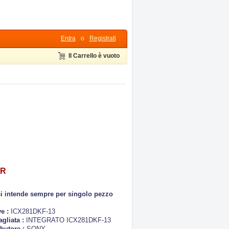
Entra
o
Registrati
Il Carrello è vuoto
UR
si intende sempre per singolo pezzo
ve :
ICX281DKF-13
agliata :
INTEGRATO ICX281DKF-13
ibutore :
SONY