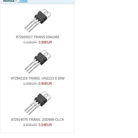
Novità -
[vedi]
872920017 TRANS 2SA1091
4.32EUR
3.89EUR
872942119 TRANS. UN2213 0.20W
1.00EUR
0.90EUR
872914075 TRANS. 2SD999-CLCK
3.93EUR
3.54EUR