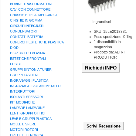
BOBINE TRASFORMATORI
CAVI CON CONNETTORE
CHASSIS E TELAI MECCANICI
CINGHIE IN GOMMA
ingrandisci
CIRCUITI INTEGRATI
CONDENSATORI
SKU: 15LE2018331
Peso spedizione: 0.1kg.
CONTATTI BATTERIA
1 disponibilità in
COPERCHI ESTETICHE PLASTICA
magazzino
DIODI
Prodotto da: ALTRI
DISPLAY LCD PLASMA
PRODUTTOR
ESTETICHE FRONTALI
FUSIBILI
Richiedi INFO
GRUPPI SINTONIA TUNER
GRUPPI TASTIERE
INGRANAGGI PLASTICA
INGRANAGGI VOLANI METALLO
INTERRUTTORI
ISOLANTI SPESSORI
KIT MODIFICHE
LAMPADE LAMPADINE
LENTI GRUPPI OTTICI
LEVE E GRUPPI PLASTICA
MOLLE E SFERE
Scrivi Recensione
MOTORI ROTORI
OPTOELETTRONICA